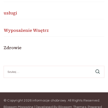
usługi
Wyposażenie Wnętrz
Zdrowie
Szukaj:
© Copyright 2026
informacje chabrowy
. All Rights Reserved.
Blossom Magazine | Developed By
Blossom Themes
.
Powered