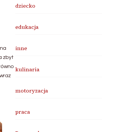
dziecko
edukacja
inne
nna
a zbyt
arówno
kulinaria
 wraz
motoryzacja
praca