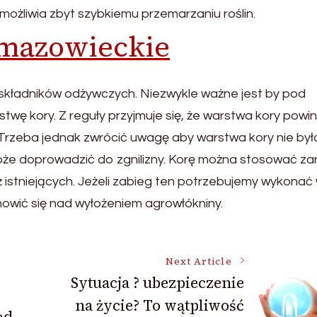
iemożliwia zbyt szybkiemu przemarzaniu roślin.
 mazowieckie
składników odżywczych. Niezwykle ważne jest by pod
wę kory. Z reguły przyjmuje się, że warstwa kory powi
Trzeba jednak zwrócić uwagę aby warstwa kory nie był
może doprowadzić do zgnilizny. Korę można stosować z
ż istniejących. Jeżeli zabieg ten potrzebujemy wykonać
owić się nad wyłożeniem agrowłókniny.
Next Article
Sytuacja ? ubezpieczenie
na życie? To wątpliwość
ąd