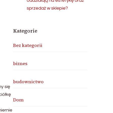
oddziałują na estetykę oraz
sprzedaż w sklepie?
Kategorie
Bez kategorii
biznes
budownictwo
y się
ciółkę
Dom
iernie