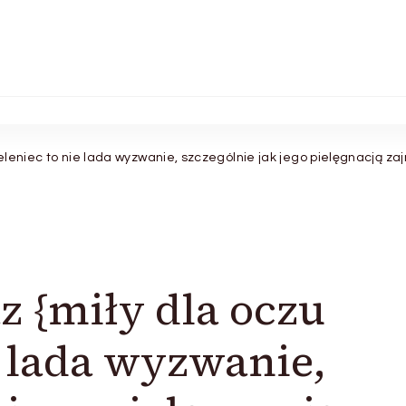
ieleniec to nie lada wyzwanie, szczególnie jak jego pielęgnacją za
z {miły dla oczu
e lada wyzwanie,