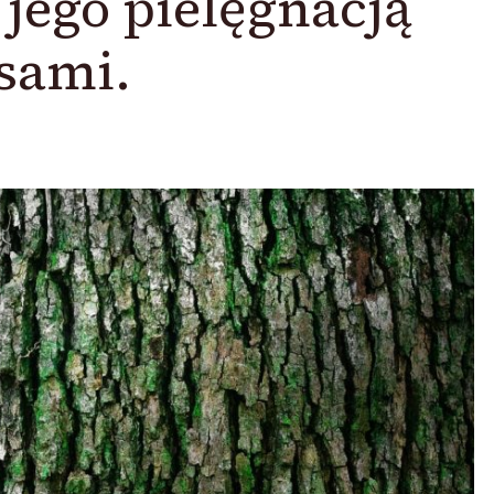
 jego pielęgnacją
sami.