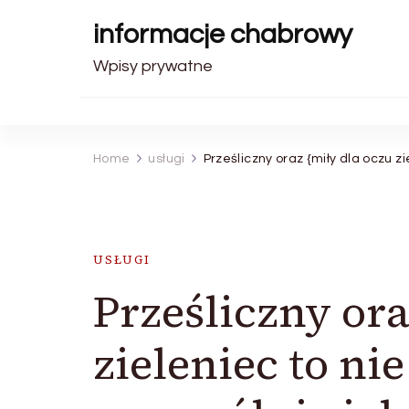
informacje chabrowy
Wpisy prywatne
Home
usługi
Prześliczny oraz {miły dla oczu z
USŁUGI
Prześliczny ora
zieleniec to ni