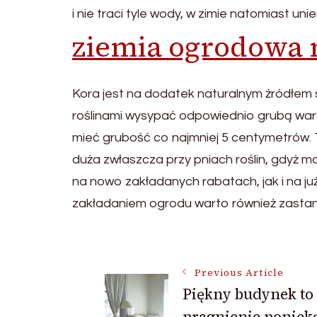
i nie traci tyle wody, w zimie natomiast un
ziemia ogrodowa
Kora jest na dodatek naturalnym źródłem 
roślinami wysypać odpowiednio grubą warst
mieć grubość co najmniej 5 centymetrów. 
duża zwłaszcza przy pniach roślin, gdyż 
na nowo zakładanych rabatach, jak i na ju
zakładaniem ogrodu warto również zastan
Post
Previous Article
Piękny budynek to
Navigation
pragnienie poniek